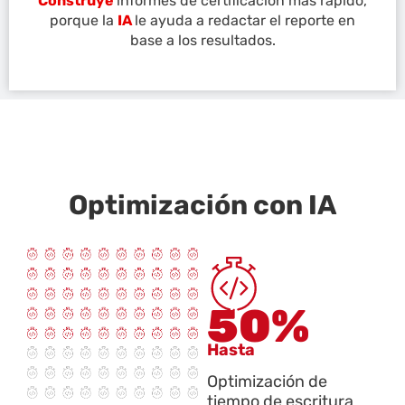
Construye
informes de certificación más rápido,
porque la
IA
le ayuda a redactar el reporte en
base a los resultados.
Optimización con IA
50%
Hasta
Optimización de
tiempo de escritura