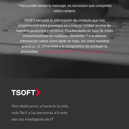
* Para poder enviar tu mensaje, es necesario que completes
estos campos
TSOFT necesita la información de contacto que nos
proporcionas para ponernos en contacto contigo acerca de
nuestros productos y servicios. Puedes darte de baja de estas
comunicaciones en cualquier momento. Para obtener
información sobre cómo darte de baja, así como nuestras
prácticas de privacidad y el compromiso de proteger tu
privacidad,
consulta nuestra Política de privacidad aquí
.
Nos dedicamos a hacerle la vida
más fácil a las personas a través
del uso inteligente de IT