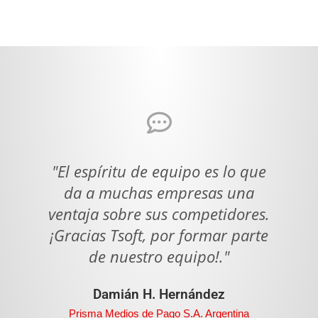
"El espíritu de equipo es lo que
da a muchas empresas una
p
ventaja sobre sus competidores.
¡Gracias Tsoft, por formar parte
a
de nuestro equipo!."
e
Damián H. Hernández
Prisma Medios de Pago S.A. Argentina