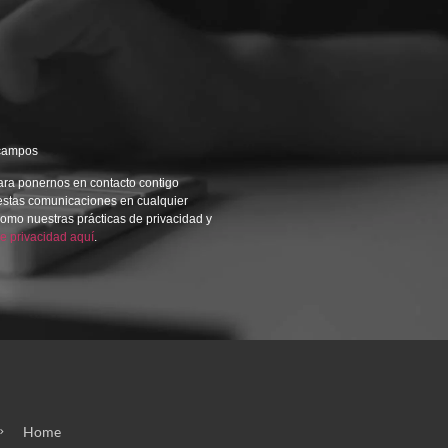
 campos
ara ponernos en contacto contigo
 estas comunicaciones en cualquier
omo nuestras prácticas de privacidad y
de privacidad aquí
.
Home