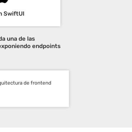
n SwiftUI
da una de las
 exponiendo endpoints
rquitectura de frontend