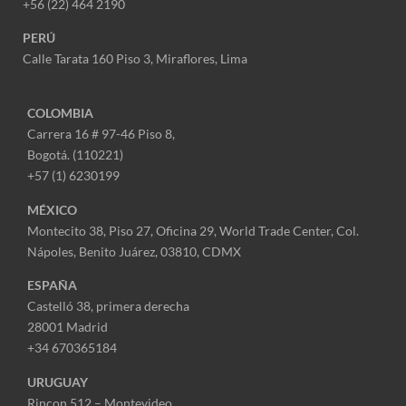
+56 (22) 464 2190
PERÚ
Calle Tarata 160 Piso 3, Miraflores,
Lima
COLOMBIA
Carrera 16 # 97-46 Piso 8,
Bogotá. (110221)
+57 (1) 6230199
MÉXICO
Montecito 38, Piso 27, Oficina 29,
World Trade Center,
Col.
Nápoles,
Benito Juárez, 03810, CDMX
ESPAÑA
Castelló 38, primera derecha
28001 Madrid
+34 670365184
URUGUAY
Rincon 512 – Montevideo