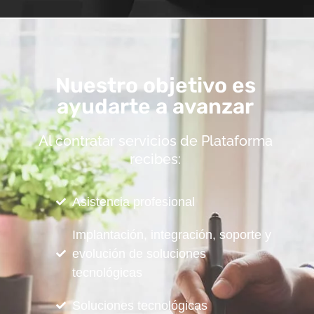
Nuestro objetivo es
ayudarte a avanzar
Al contratar servicios de Plataforma
recibes:
Asistencia profesional
Implantación, integración, soporte y
evolución de soluciones
tecnológicas
Soluciones tecnológicas