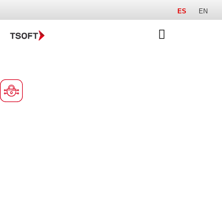
ES
EN
Solución |
Ciberseguridad
Protección
inteligente
para tu
negocio
Combinamos tecnología y
expertise para ofrecerte
protección digital en un mundo