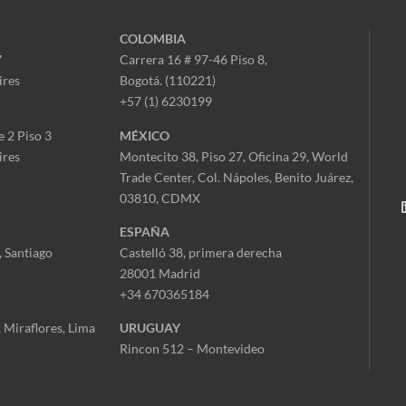
COLOMBIA
7
Carrera 16 # 97-46 Piso 8,
ires
Bogotá. (110221)
+57 (1) 6230199
e 2 Piso 3
MÉXICO
ires
Montecito 38, Piso 27, Oficina 29,
World
Trade Center,
Col. Nápoles,
Benito Juárez,
03810, CDMX
ESPAÑA
 Santiago
Castelló 38, primera derecha
28001 Madrid
+34 670365184
, Miraflores,
Lima
URUGUAY
Rincon 512 – Montevideo