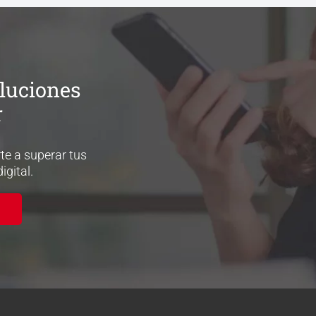
oluciones
r
e a superar tus
gital.