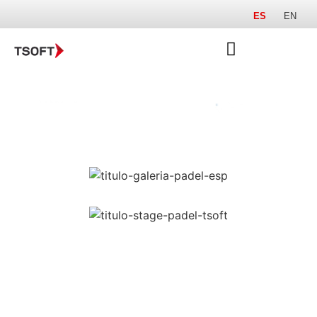
ES
EN
¡Gracias por acompañarnos!
Revivamos una mañana llena de
adrenalina junto a nuestra
embajadora de