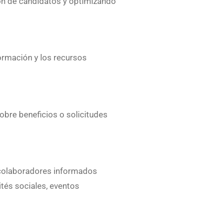
ción de candidatos y optimizando
ormación y los recursos
obre beneficios o solicitudes
s colaboradores informados
ités sociales, eventos